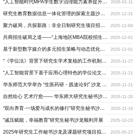
学为例”研究生工作秘书主题沙龙圆满举办
作秘书沙龙活动顺利举办
“人工智能时代MPA学生数字治理能力素养提升研
2026-01-11
究——以MPA现场教学为例”研究生工作秘书主题
研究生教育数据信息一体化管理的探索主题沙龙
2025-12-31
沙龙成功举办
顺利举办
聚力破局，共探新路：非全日制研究生项目招生
2025-12-04
宣传工作创新探索沙龙成功举办
共商招生破局之道——“上海地区MBA院校招生
2025-12-01
困境破局策略研讨沙龙”顺利举办
基于新型数字媒介的多元招生策略与动态优化路
2025-12-01
径主题沙龙顺利举办
“《学位法》背景下研究生学术复核的工作机制优
2025-11-27
化研讨”研究生工作秘书沙龙活动成功举办
“人工智能背景下基于应用心理特色的学位论文质
2025-11-21
量保障体系构建与实践研讨”顺利举办
华东师范大学举办 “生医药研・践途论剑” 沙龙 聚
2025-11-21
焦专业学位研究生实习实践
自然绘心 艺术疗愈—— 华东师大研究生秘书沙
2025-11-20
龙顺利举办
“双向养育·一场爱与成长的修行”研究生秘书沙龙
2025-11-16
活动顺利举办
“减压赋能，幸福教育”研究生秘书沙龙顺利开展
2025-10-23
2025年研究生工作秘书沙龙及课题研究项目拟立
2025-05-27