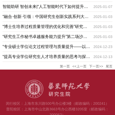
项项目公示
智能助研 智创未来|“人工智能时代下如何提升研
2025-01-07
究生秘书快速成长沙龙”活动顺利举办
“融合·创新·引领：中国研究生创新实践系列大赛
2025-01-03
促进专业学位研究生特色培养路径探析”研究生工
“博士生培养过程质量管理的优化和完善”研究生
2025-01-03
作秘书主题沙龙成功举办
秘书沙龙顺利举办
“研究生工作秘书卓越服务能力提升”第二场沙龙
2025-01-03
活动顺利举办
“专业硕士学位论文过程管理与质量提升——以工
2024-12-23
商管理硕士为例”沙龙顺利举办
“提高专业学位研究生人才培养质量的思考与探
2024-12-13
索”研究生秘书沙龙顺利举办
第一页
<<上一页
下一页>>
尾页
闵行校区：上海市东川路500号办公楼3楼（邮政编码：200241）
普陀校区：上海市中山北路3663号办公西楼3205室（邮政编码：
200062）