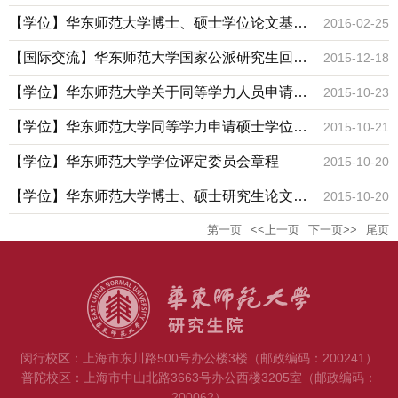
科、专业目录及代码
【学位】华东师范大学博士、硕士学位论文基本
2016-02-25
格式要求
【国际交流】华东师范大学国家公派研究生回国
2015-12-18
报到办法（2020年9月更新）
【学位】华东师范大学关于同等学力人员申请硕
2015-10-23
士学位课程考试的若干规定
【学位】华东师范大学同等学力申请硕士学位的
2015-10-21
基本流程与有关问题
【学位】华东师范大学学位评定委员会章程
2015-10-20
【学位】华东师范大学博士、硕士研究生论文答
2015-10-20
辩与学位申请实施办法
第一页
<<上一页
下一页>>
尾页
闵行校区：上海市东川路500号办公楼3楼（邮政编码：200241）
普陀校区：上海市中山北路3663号办公西楼3205室（邮政编码：
200062）