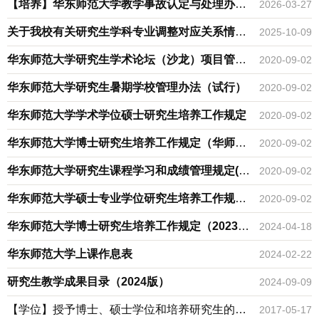
外留学期间变更留学事项办理“推选单位意见
【培养】华东师范大学教学事故认定与处理办法
2026-03-27
函”的办法（暂定）
（2025年修订）
关于我校有关研究生学科专业调整对应关系情况
2025-10-09
的说明
华东师范大学研究生学术论坛（沙龙）项目管理
2020-09-02
办法
华东师范大学研究生暑期学校管理办法（试行）
2020-09-02
华东师范大学学术学位硕士研究生培养工作规定
2020-09-02
华东师范大学博士研究生培养工作规定（华师研
2020-09-02
【2019】347号））
华东师范大学研究生课程学习和成绩管理规定(华
2020-09-02
师研〔2019〕349号)
华东师范大学硕士专业学位研究生培养工作规定
2020-09-02
（华师研〔2021〕68号)
华东师范大学博士研究生培养工作规定（2023年
2024-04-18
修订）
华东师范大学上课作息表
2024-02-22
研究生教学成果目录（2024版）
2024-09-09
【学位】授予博士、硕士学位和培养研究生的学
2017-05-17