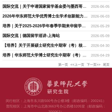
期赴境外校际合作高校交换留学的通知（第一
国际交流｜关于申请国家留学基金委与墨西哥政
2026-06-05
批）
府互换奖学金项目的通知
2026年华东师范大学优秀博士生学术创新能力提
2026-06-03
升计划拟立项项目公示
培养｜关于2025-2026学年春季学期来华留学研
2026-05-29
究生《国际汉语能力标准》三级水平考试报名的
国际交流｜德国留学巡讲-上海站
2026-05-09
通知
【培养】关于开展硕士研究生中期审（考）核的
2026-04-30
通知
培养｜华东师范大学博士研究生中期审（考）核
2026-04-29
工作流程
第一页
<<上一页
下一页>>
尾页
闵行校区：上海市东川路500号办公楼3楼（邮政编码：200241）
普陀校区：上海市中山北路3663号办公西楼3205室（邮政编码：
200062）