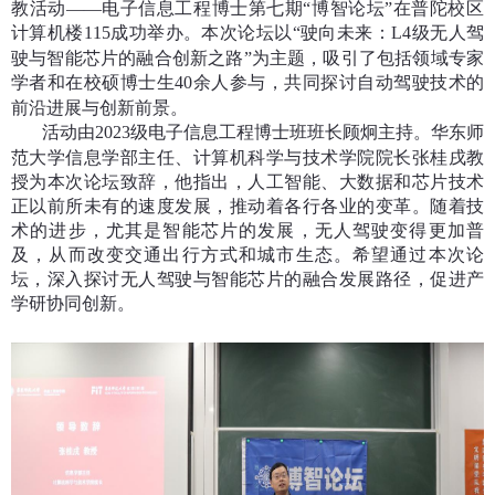
教活动——电子信息工程博士第七期“博智论坛”在普陀校区
计算机楼
115
成功举办。本次论坛以“驶向未来：
L4
级无人驾
驶与智能芯片的融合创新之路”为主题，吸引了包括领域专家
学者和在校硕博士生
40
余人参与，共同探讨自动驾驶技术的
前沿进展与创新前景。
活动由
2023
级电子信息工程博士班班长顾炯主持。华东师
范大学信息学部主任、计算机科学与技术学院院长张桂戌教
授为本次论坛致辞，他指出，人工智能、大数据和芯片技术
正以前所未有的速度发展，推动着各行各业的变革。随着技
术的进步，尤其是智能芯片的发展，无人驾驶变得更加普
及，从而改变交通出行方式和城市生态。希望通过本次论
坛，深入探讨无人驾驶与智能芯片的融合发展路径，促进产
学研协同创新。