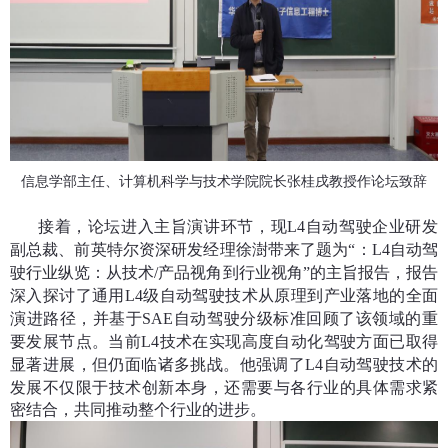
信息学部主任、计算机科学与技术学院院长张桂戌教授作论坛致辞
接着，论坛进入主旨演讲环节，现
L4
自动驾驶企业研发
副总裁、前英特尔资深研发经理徐澍带来了题为“：
L4
自动驾
驶行业纵览：从技术
/
产品视角到行业视角”的主旨报告，报告
深入探讨了通用
L4
级自动驾驶技术从原理到产业落地的全面
演进路径，并基于
SAE
自动驾驶分级标准回顾了该领域的重
要发展节点。当前
L4
技术在实现高度自动化驾驶方面已取得
显著进展，但仍面临诸多挑战。他强调了
L4
自动驾驶技术的
发展不仅限于技术创新本身，还需要与各行业的具体需求紧
密结合，共同推动整个行业的进步。