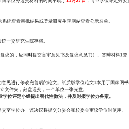
组向学位办递交材料的时间不晚于
11
月27日
，专业学位评定分委
。
录系统查看审批结果或登录研究生院网站查看公示名单。
后统一交研究生院存档。
审复议的，应同时提交盲审意见书及复议意见书）、答辩材料1套
的意见进行修改完善后的论文。纸质版学位论文1本用于国家图
建立文件夹，刻盘递交，一个单位一张光盘。
业学位评定小组提出替代性做法，并及时报学位办备案。
提交至学位办，该决议将提交分委会和校委会审议学位时使用。