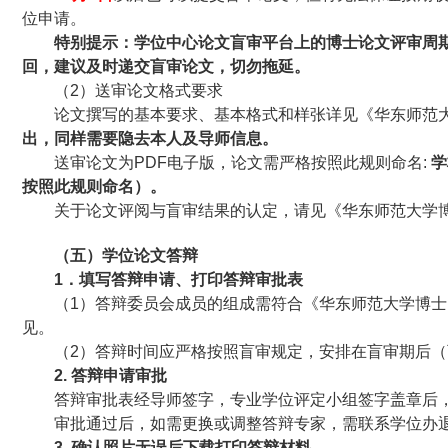
位申请。
特别提示：学位中心论文盲审平台上的博士论文评审周期
回，建议及时递交盲审论文，切勿拖延。
（2）送审论文格式要求
论文撰写的基本要求、基本格式和样张详见《华东师范
出，同样需要隐去本人及导师信息。
送审论文为PDF电子版，论文需严格按照此规则命名:
学
按照此规则命名）。
关于论文评阅与盲审结果的认定，请见《华东师范大学
（五）学位论文答辩
1
．填写答辩申请、打印答辩审批表
（1）答辩委员会成员的组成需符合《华东师范大学博
见。
（2）答辩时间应严格按照盲审规定，安排在盲审期后（
2.
答辩申请审批
答辩审批表经导师签字，专业学位评定小组签字盖章后
审批通过后，如需更换或调整答辩专家，需联系学位办
3.
确认照片无误后下载打印答辩材料