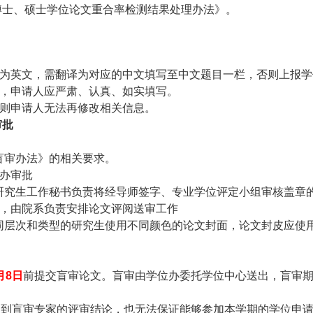
博士、硕士学位论文重合率检测结果处理办法》。
目为英文，需翻译为对应的中文填写至中文题目一栏，否则上报
中，申请人应严肃、认真、如实填写。
过则申请人无法再修改相关信息。
审批
盲审办法》的相关要求。
办审批
研究生工作秘书负责将经导师签字、专业学位评定小组审核盖章
书，由院系负责安排论文评阅送审工作
同层次和类型的研究生使用不同颜色的论文封面，论文封皮应使
月8日
前提交盲审论文。盲审由学位办委托学位中心送出，盲审期
收到盲审专家的评审结论，也无法保证能够参加本学期的学位申