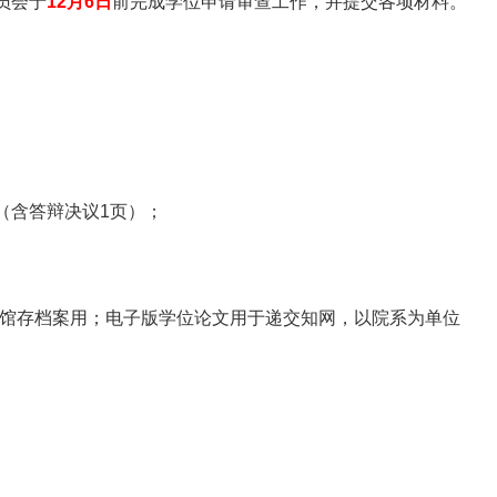
员会于
12
月6日
前完成学位申请审查工作，并提交各项材料。
（含答辩决议1页）；
书馆存档案用；电子版学位论文用于递交知网，以院系为单位