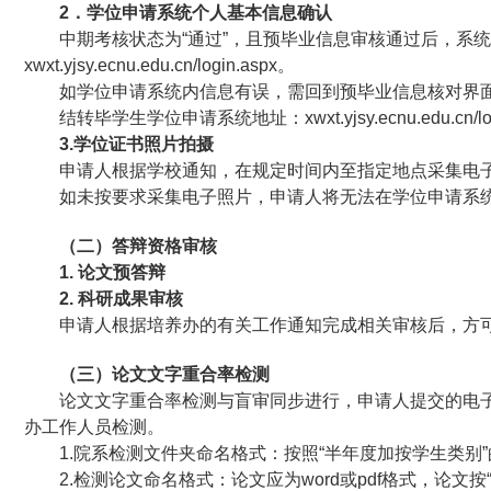
2
．学位申请系统个人基本信息确认
中期考核状态为“通过”，且预毕业信息审核通过后，系
xwxt.yjsy.ecnu.edu.cn/login.aspx。
如学位申请系统内信息有误，需回到预毕业信息核对界
结转毕学生学位申请系统地址：xwxt.yjsy.ecnu.edu.cn/log
3.
学位证书照片拍摄
申请人根据学校通知，在规定时间内至指定地点采集电
如未按要求采集电子照片，申请人将无法在学位申请系
（二）答辩资格审核
1.
论文预答辩
2.
科研成果审核
申请人根据培养办的有关工作通知完成相关审核后，方
（三）论文文字重合率检测
论文文字重合率检测与盲审同步进行，申请人提交的电
办工作人员检测。
1.
院系检测文件夹命名格式：按照“半年度加按学生类别”
2.
检测论文命名格式：论文应为word或pdf格式，论文按