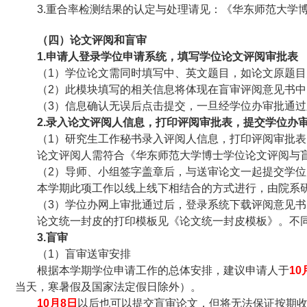
3.
重合率检测结果的认定与处理请见：《华东师范大学
（四）
论文评阅和盲审
1.
申请人登录学位申请系统，填写学位论文评阅审批表
（1）学位论文需同时填写中、英文题目，如论文原题
（2）此模块填写的相关信息将体现在盲审评阅意见书
（3）信息确认无误后点击提交，一旦经学位办审批通
2.
录入论文评阅人信息，打印评阅审批表，提交学位办
（1）研究生工作秘书录入评阅人信息，打印评阅审批表
论文评阅人需符合《华东师范大学博士学位论文评阅与
（2）导师、小组签字盖章后，与送审论文一起提交学位
本学期此项工作以线上线下相结合的方式进行，由院系
（3）学位办网上审批通过后，登录系统下载评阅意见
论文统一封皮的打印模板见《论文统一封皮模板》。不
3.
盲审
（1）盲审送审安排
根据本学期学位申请工作的总体安排，建议申请人于
10
当天，寒暑假及国家法定假日除外）。
10
月8日
以后也可以提交盲审论文，但将无法保证按期