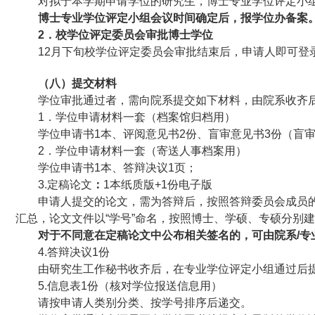
对拟于本学期申请学位的研究生，博士专业学位评定小
博士专业学位评定小组会议时间确定后，报学位办备案
2
．校学位评定委员会审批博士学位
12
月下旬校学位评定委员会审批结束后，申请人即可登
（八）提交材料
学位审批通过者，需向院系提交如下材料，由院系收齐
1
．学位申请材料一套（档案馆归档用）
学位申请书1本、评阅意见书2份、盲审意见书3份（盲
2
．学位申请材料一套（寄送人事档案用）
学位申请书1本、答辩决议1页；
3.
定稿论文
：
1本纸质版+1份电子版
申请人提交的论文，需为答辩后，按照答辩委员会成员
汇总，论文文件以“学号”命名，按照博士、学硕、专硕分别
对于不同意在定稿论文中公布相关签名的，可由院系/专
4.
答辩决议1份
由研究生工作秘书收齐后，在专业学位评定小组通过后
5.
信息表1份（核对学位报送信息用）
请按申请人类别分类、按学号排序后递交。