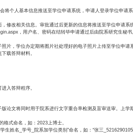
统会将个人基本信息推送至学位申请系统，申请人登录学位申请
面，修改相关信息。审批通过后更新的信息将推送至学位申请系
in.aspx，
用户名、密码在结转毕申请通过后由院系研究生秘书
子照片，学位办定期将图片社处理好的电子照片上传至学位申请
统下载答辩材料。
可进入答辩程序。
子版论文将同时用于院系进行文字重合率检测及盲审送审。上学
的格式命名，如：2023上博士。
“
学生姓名_学号_院系加学位类别”命名，如：“张三_521629010