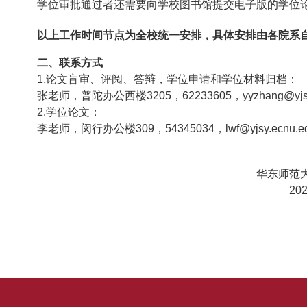
学位审批通过者还需要向学校图书馆提交电子版的学位
以上工作时间节点为全校统一安排，具体安排由各院系
二、联系方式
1.
论文盲审、评阅、答辩，学位申请和学位材料归档：
张老师，普陀办公西楼3205，62233605，
yyzhang@yjs
2.
学位论文：
李老师，闵行办公楼309，54345034，lwf@yjsy.ecnu.ed
华东师范
20