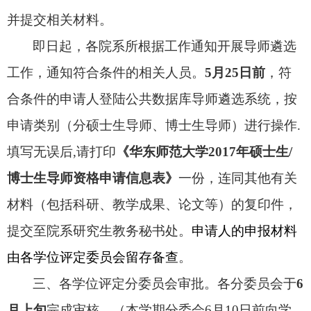
并提交相关材料。
即日起，各院系所根据工作通知开展导师遴选
工作，通知符合条件的相关人员。
5
月
25
日
前
，符
合条件的申请人登陆公共数据库导师遴选系统，按
申请类别（分硕士生导师、博士生导师）进行操作
.
填写无误后
,
请打印
《华东师范大学
2017
年硕士生
/
博士生导师资格申请信息表》
一份，连同其他
有关
材料（包括科研、教学成果、论文等）的复印件，
提交至院系研究生教务秘书处。
申请人的申报材料
由各学位评定委员会留存备查
。
三、各学位评定分委员会审批。各分委员会于
6
月上旬
完成审核，（本学期分委会
6
月
10
日前向学