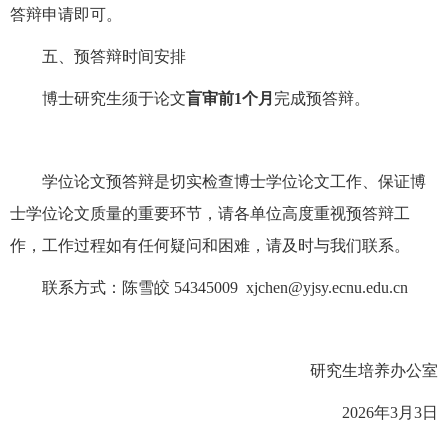
答辩申请即可。
五、预答辩时间安排
博士研究生须于论文
盲审前
1个月
完成预答辩。
学位论文预答辩是切实检查博士学位论文工作、保证博
士学位论文质量的重要环节，请各单位高度重视预答辩工
作，工作过程如有任何疑问和困难，请及时与我们联系。
联系方式：陈雪皎
54345009
xjchen@yjsy.ecnu.edu.cn
研究生培养
办公室
202
6
年
3
月
3
日