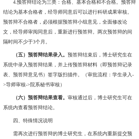
4.预答辩结论为三类：合格、基本合格和不合格。预答辩
结论为基本合格者，经导师同意后可以进行科研成果审核。
预答辩不合格者，必须根据预答辩小组意见，全面修改论
文，经导师审阅同意后，重新进行预答辩。两次预答辩的间
隔时间不少于3个月。
（五）预答辩结果录入
。
预答辩
结束后，博士研究生
在
系统中
录入预答辩结果
，
并上传预答辩材料（即预答辩记录
表、预答辩意见书）签字版扫描件。
（
审批流程：
学生录入
-
>
导师审核
->
院系秘书审核
）
（
六
）
预答辩结果查看
。
审核通过后，
博士研究生
可在
系统内查看预答辩结论。
四
、
特殊情况说明
需再次
进行
预答辩的博士研究生
，
在系统内重新提交预