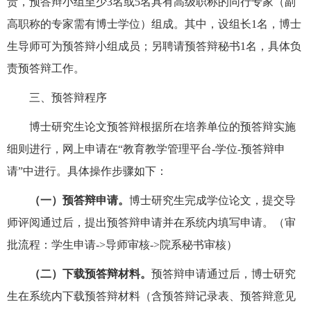
责，预答辩小组至少
3名或5名具有高级职称的同行专家（副
高职称的专家需有博士学位）组成。其中，设组长1名，博士
生导师
可
为预答辩小组成员；另聘请预答辩秘书
1名，具体负
责预答辩工作。
三、预答辩程序
博士研究生
论文预答辩
根据所在培养单位的预答辩实施
细则
进行，
网上申请在
“
教育教学管理平台-学位-预答辩申
请
”
中进行。
具体
操作
步骤如下
：
（一）
预答辩申请。
博士研究生完成学位论文，提交导
师评阅通过后，提出预答辩申请并在
系统内
填写
申请
。
（
审
批流程
：学生申请->导师审核->院系秘书审核
）
（二）
下载预答辩材料。
预答辩申请通过后，
博士研究
生
在系统内下载预答辩材料（含预答辩记录表、预答辩意见