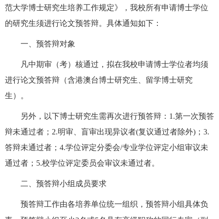
范大学博士研究生培养工作规定》，我校所有申请博士学位
的研究生须进行论文预答辩。具体通知如下：
一、预答辩对象
凡中期审（考
）
核
通过
，拟在我校申请博士学位者均须
进行论文预答辩（
含港澳台博士研究生、留学博士研究
生
）。
另外
，以下博士研究生需再次进行预答辩：
1.第一次预答
辩未通过者；2.明审、盲审出现异议
者
(复议通过者除外)；3.
答辩未通过者；4.学位评定分委会/专业学位评定小组审议未
通过者；5.校学位评定委员会审议未通过者。
二、预答辩小组
成员要求
预答辩工作
由
各
培养单位
统一组织
，
预答辩小组具体负