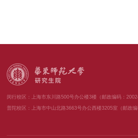
闵行校区：上海市东川路500号办公楼3楼（邮政编码：2002
普陀校区：上海市中山北路3663号办公西楼3205室（邮政编码