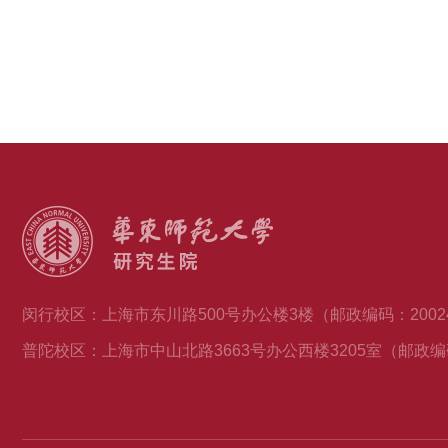
闵行校区：上海市东川路500号办公楼3楼（邮政编码：2002
普陀校区：上海市中山北路3663号办公西楼3205室（邮政编码